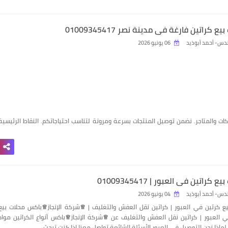
ع كراتين فارغة في مدينة نصر 01009345417
دس- أحمد أبوذيد
06 يونيو 2026
ت والمتاجر. نضمن توصيل المنتجات بسرعة ومرونة لتناسب احتياجاتكم. النقاط الرئيسية
 كراتين في العبور | 01009345417
دس- أحمد أبوذيد
04 يونيو 2026
ع كرتين في العبور | كراتين نقل العفش والتغليف | ♕شركة الإنجاز♕باكس محلات بيع
 العبور | كراتين نقل العفش والتغليف عن ♕شركة الإنجاز♕باكس أنواع الكراتين مواد
لماذا نحن التوصيل في العبور الأسئلة الشائعة تواصل معنا إذا كنت تبحث …