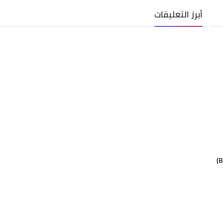
أبرز التعليقات
الإنجاز أفضل شركة لنقل العفش وبيع مواد التغليف (Boxs)