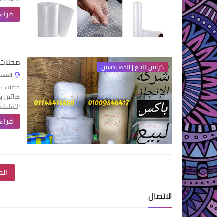
قراءة
محلات 
كراتين للبيع | المهندسين
المهن
محلات بي
كراتين ب
التغليف 
قراءة
الم
الاتصال