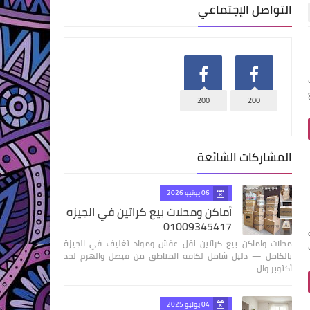
التواصل الإجتماعي
ت
200
200
المشاركات الشائعة
06 يونيو 2026
أماكن ومحلات بيع كراتين في الجيزه
01009345417
محلات واماكن بيع كراتين نقل عفش ومواد تغليف في الجيزة
بالكامل — دليل شامل لكافة المناطق من فيصل والهرم لحد
أكتوبر وال…
04 يوليو 2025