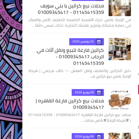
محلات بيع كراتين با بني سويف
01145415359 - 01009345417
في الإنجاز باكس، ندرك الأهمية الحاسمة للتغليف الآمن والفعال
في حماية منتجاتك وتعزيز علامتك التجارية. لذلك، نسعى دائمًا …
25 نوفمبر 2025
كراتين فارغة للبيع ونقل آثاث في
الرحاب 01009345417 -
01145415359
دليل الكراتين والتغليف ونقل العفش — كتاب مرجعي | شركة
الإنجاز باكس بيع كراتين ف…
09 يونيو 2026
محلات بيع كراتين فارغة القاهره |
01009345417
محلات بيع كراتين فارغة القاهرة 01009345417 - 01145415359
| ♕شركة الإنجاز♕باكس محلات …
06 يونيو 2026