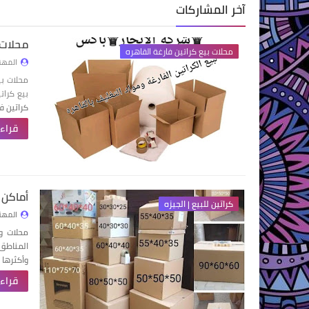
آخر المشاركات
محلات بيع
محلات بيع كراتين فارغة القاهره
المهن
بيع كرات
كراتين ف
قراءة
أماكن وم
كراتين للبيع | الجيزه
المهن
محلات و
المناطق
وأكثرها 
قراءة