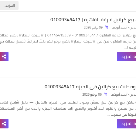
‏المزيد…
 كراتين فارغة القاهره | 01009345417
دس- أحمد أبوذيد
09 يونيو 2026
محلات بيع كراتين فارغة القاهرة 01009345417 - 01145415359 | ♕شركة الإنجاز♕باكس محلا
ين فارغة القاهره نحن في ♕شركة الإنجاز♕باكس نوفر لكم دليلًا احترافيًا لأفضل
محلات بيع
ارغة ا…
 المزيد
حلات بيع كراتين في الجيزه 01009345417
دس- أحمد أبوذيد
06 يونيو 2026
اماكن بيع كراتين نقل عفش ومواد تغليف في الجيزة بالكامل — دليل شامل لكافة
 من فيصل والهرم لحد أكتوبر والشيخ زايد محافظة الجيزة واحدة من أكبر المحافظات
تنوعًا في مصر… …
 المزيد