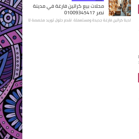
محلات بيع كراتين فارغة في مدينة
نصر 01009345417
لدينا كراتين فارغة جديدة ومستعملة. نقدم حلول توريد مخصصة للشركات والمتاجر. 