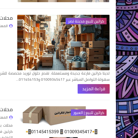
محلات بي
كراتين للبيع مدينة نصر
المهن
لدينا كراتين فارغة جديدة ومستعملة. نقدم حلول توريد مخصصة للشركا
سهولة التواصل المباشر عبر 01009345417 و011454153…
قراءة المزيد
محلات بيع
كراتين للبيع | العبور
المهن
محلات بي
كرتين في
التغليف 