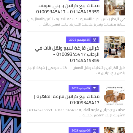
محلات بيع كراتين با بني سويف
01145415359 - 01009345417
في الإنجاز باكس، ندرك الأهمية الحاسمة للتغليف الآمن والفعال في
حماية منتجاتك وتعزيز علامتك التجارية. لذلك، نسعى دائمًا …
25 نوفمبر 2025
كراتين فارغة للبيع ونقل آثاث في
الرحاب 01009345417 -
01145415359
دليل الكراتين والتغليف ونقل العفش — كتاب مرجعي | شركة الإنجاز
باكس بيع كراتين ف…
09 يونيو 2026
محلات بيع كراتين فارغة القاهره |
01009345417
محلات بيع كراتين فارغة القاهرة 01009345417 - 01145415359 |
♕شركة الإنجاز♕باكس محلات …
06 يونيو 2026