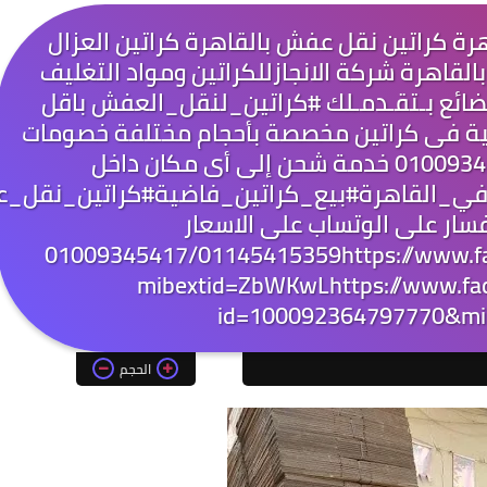
ة كراتين نقل عفش بالقاهرة كراتين العزال
القاهرة شركة الانجازللكراتين ومواد التغليف
لبضائع بـتقـدمـلك #كراتين_لنقل_العفش باقل
ية فى كراتين مخصصة بأحجام مختلفة خصومات
تصل الى 50% اتصل الان : 01009345417 خدمة شحن إلى أى مكان داخل
في_القاهرة#بيع_كراتين_فاضية#كراتين_نقل_ع
فسار على الوتساب على الاسعار
01009345417/01145415359https://www.facebo?
mibextid=ZbWKwLhttps://www.fac
id=100092364797770&mi
الحجم