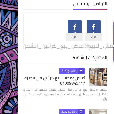
التواصل الإجتماعي
200
200
فش_للبيع#اماكن_بيع_كراتين_الشحن#أسعار_ال
المشاركات الشائعة
06 يونيو 2026
أماكن ومحلات بيع كراتين في الجيزه
01009345417
محلات واماكن بيع كراتين نقل عفش ومواد تغليف في الجيزة
بالكامل — دليل شامل لكافة المناطق من فيصل والهرم لحد أكتوبر
وال…
04 يوليو 2025