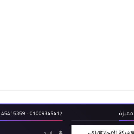
مميزة
01009345417 - 01145415359
الاسم