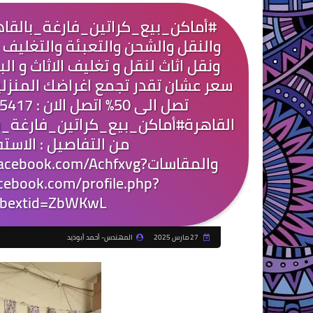
#أماكن_بيع_كراتين_فارغة_بالقاهر
والنقل والشحن والتعبئة والتغليف ب
ونقل اثاث لنقل و تغليف الاثاث و ا
سعر عشان تقدر تجمع اغراضك المنزل
القاهرة#أماكن_بيع_كراتين_فارغة_
من التفاصيل : الاست
والمقاساتok.com/Achfxvg
ebook.com/profile.php?
bextid=ZbWKwL
27 مارس 2025
المهندس- أحمد أبوذيد