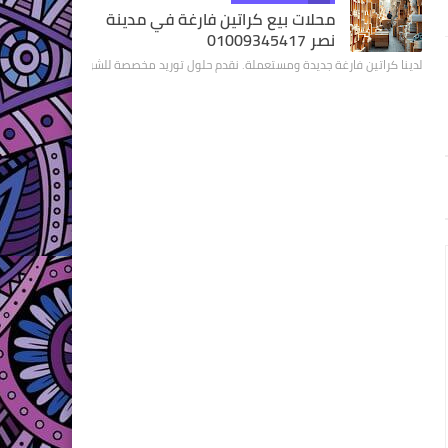
محلات بيع كراتين فارغة في مدينة
نصر 01009345417
لدينا كراتين فارغة جديدة ومستعملة. نقدم حلول توريد مخصصة للشركات والمتاجر. نض