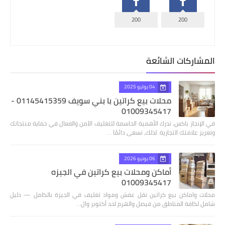
200
200
المشاركات الشائعة
04 يوليو 2025
محلات بيع كراتين با بني سويف 01145415359 -
01009345417
في الإنجاز باكس، ندرك الأهمية الحاسمة للتغليف الآمن والفعال في حماية منتجاتك
وتعزيز علامتك التجارية. لذلك، نسعى دائمًا …
06 يونيو 2026
أماكن ومحلات بيع كراتين في الجيزه
01009345417
محلات واماكن بيع كراتين نقل عفش ومواد تغليف في الجيزة بالكامل — دليل
شامل لكافة المناطق من فيصل والهرم لحد أكتوبر وال…