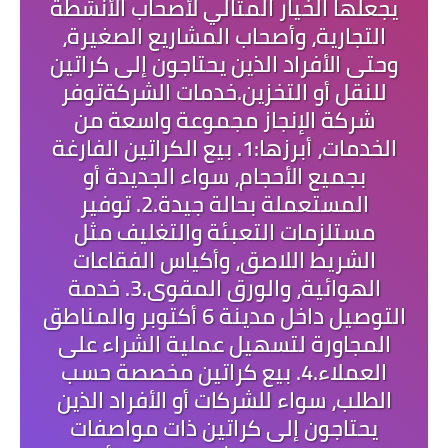
يجعلها الخيار المثالي لأصحاب الأنشطة
التجارية، وأصحاب المشاريع الصغيرة،
وحتى الأفراد الذين يحتاجون إلى كراتين
للنقل أو التخزين.خدمات الشركةتوفر
شركة الإنجاز مجموعة واسعة من
الخدمات، أبرزها:1. بيع الكراتين الفارغة
بجميع الأحجام، سواء الجديدة أو
المستعملة بحالة جيدة.2. توفير
مستلزمات التعبئة والتغليف مثل
الشريط اللاصق، وأكياس الفقاعات
الهوائية، والورق المقوى.3. خدمة
التوصيل داخل مدينة 6 أكتوبر والمناطق
المجاورة لتسهيل عملية الشراء على
العملاء.4. بيع كراتين مخصصة حسب
الطلب، سواء للشركات أو الأفراد الذين
يحتاجون إلى كراتين ذات مواصفات