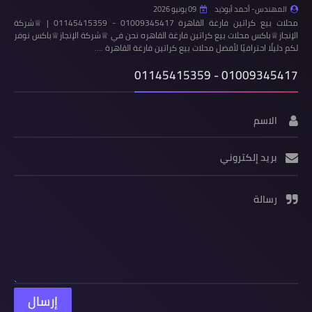
المهندس- أحمد أبوذيد
09 يونيو 2026
محلات بيع كراتين فارغة القاهرة 01009345417 - 01145415359 | ♕شركة
الإنجاز♕باكس محلات بيع كراتين فارغة القاهره نحن في ♕شركة الإنجاز♕باكس نوفر
لكم دليلًا احترافيًا لأفضل محلات بيع كراتين فارغة القاهرة .…
01009345417 - 01145415359
الاسم
بريد إلكتروني
رسالة