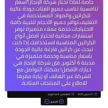
خاصة.لماذا تختار شركة الإنجاز؟أسعار
تنافسية تناسب جميع الفئات.جودة عالية
للكراتين والمواد المستخدمة في
التغليف.توافر جميع الأحجام لتلبية كافة
الاحتياجات.خدمة عملاء متميزة توفر
استشارات مجانية لاختيار أفضل أنواع
الكراتين المناسبة لاستخدامك.إذا كنت
تبحث عن كراتين فارغة عالية الجودة
بأسعار مناسبة وخدمة متميزة في
مدينة 6 أكتوبر، فإن شركة الإنجاز هي
خيارك الأفضل! يمكنك التواصل مع
الشركة عبر الهاتف أو زيارة مقرها
للاطلاع على المنتجات المتاحة.
27 مارس 2025
المهندس- أحمد أبوذيد
الحجم