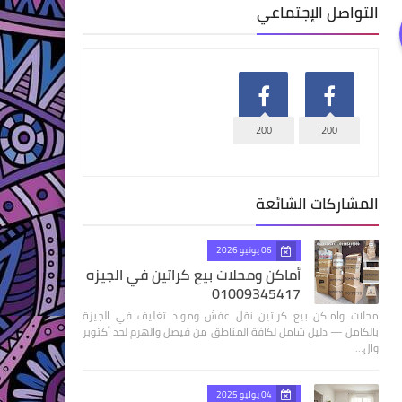
التواصل الإجتماعي
200
200
المشاركات الشائعة
06 يونيو 2026
أماكن ومحلات بيع كراتين في الجيزه
01009345417
محلات واماكن بيع كراتين نقل عفش ومواد تغليف في الجيزة
بالكامل — دليل شامل لكافة المناطق من فيصل والهرم لحد أكتوبر
وال…
04 يوليو 2025