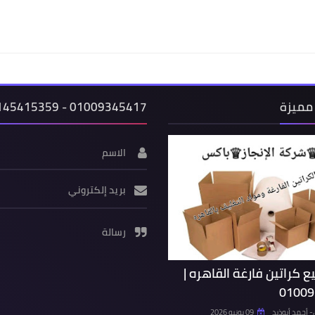
مميزة
01009345417 - 01145415359
الاسم
بريد إلكتروني
رسالة
ع كراتين فارغة القاهره |
01009
أحمد أبوذيد
09 يونيو 2026