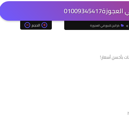
وزة01009345417
الحجم
كراتين للبيع في العجوزة
ات بأحسن أسعار!