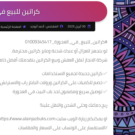
كراتين للبيع في العج
30 أبريل 2025
المهندس- أحمد أبوذيد
الصفحة الرئيسية
#كراتين_للبيع_في_العجوزة_01009345417
لو بتجهز للعزال أو عندك شحنة وعايز كراتين محترمة،
شركة الانجاز لنقل العفش وبيع الكراتين بتقدملك أفضل خام
✅ كراتين جديدة لجميع الاستخدامات
✅ خصم للكميات على الكراتين ورولات البابلز راب والاسترتش
✅ توصيل سريع ومضمون لحد باب البيت في العجوزة
ريح دماغك وخلي الشحن والنقل علينا!
او يمكنكم زيارة الويب سايت:https://www.alainjazbuks.com
/الاستفسار على الوتساب على الاسعار والمقاسات