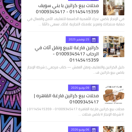
محلات بيع كراتين با بني سويف
01145415359 - 01009345417
في الإنجاز باكس، ندرك الأهمية الحاسمة للتغليف الآمن والفعال في
حماية منتجاتك وتعزيز علامتك التجارية. لذلك، نسعى دائمًا …
25 نوفمبر 2025
كراتين فارغة للبيع ونقل آثاث في
الرحاب 01009345417 -
01145415359
دليل الكراتين والتغليف ونقل العفش — كتاب مرجعي | شركة الإنجاز
باكس بيع كراتين ف…
09 يونيو 2026
محلات بيع كراتين فارغة القاهره |
01009345417
محلات بيع كراتين فارغة القاهرة 01009345417 - 01145415359 |
♕شركة الإنجاز♕باكس محلات …
06 يونيو 2026