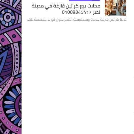
محلات بيع كراتين فارغة في مدينة
نصر 01009345417
لدينا كراتين فارغة جديدة ومستعملة. نقدم حلول توريد مخصصة للشركات والمتاجر. نض