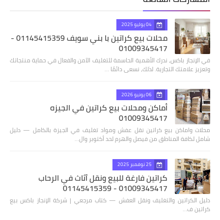
04 يوليو 2025
محلات بيع كراتين با بني سويف 01145415359 -
01009345417
في الإنجاز باكس، ندرك الأهمية الحاسمة للتغليف الآمن والفعال في حماية منتجاتك
وتعزيز علامتك التجارية. لذلك، نسعى دائمًا …
06 يونيو 2026
أماكن ومحلات بيع كراتين في الجيزه
01009345417
محلات واماكن بيع كراتين نقل عفش ومواد تغليف في الجيزة بالكامل — دليل
شامل لكافة المناطق من فيصل والهرم لحد أكتوبر وال…
25 نوفمبر 2025
كراتين فارغة للبيع ونقل آثاث في الرحاب
01009345417 - 01145415359
دليل الكراتين والتغليف ونقل العفش — كتاب مرجعي | شركة الإنجاز باكس بيع
كراتين ف…