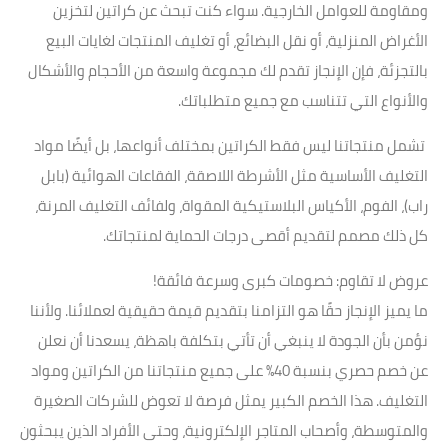
ومقاومة للعوامل الخارجية. سواء كنت تبحث عن كراتين لتخزين
الأغراض المنزلية، أو نقل البضائع، أو تغليف المنتجات لغايات البيع
بالتجزئة، فإن الإنجاز تقدم لك مجموعة واسعة من الأحجام والأشكال
والأنواع التي تتناسب مع جميع متطلباتك.
تشمل منتجاتنا ليس فقط الكراتين بمختلف أنواعها، بل أيضًا مواد
التغليف الأساسية مثل الأشرطة اللاصقة، الفقاعات الهوائية (بابل
راب)، الفوم، الأكياس البلاستيكية المقواة، ولفائف التغليف المرنة،
كل ذلك مصمم لتقديم أقصى درجات الحماية لمنتجاتك.
عروض لا تقاوم: خصومات كبرى وسرعة فائقة!
ما يميز الإنجاز حقًا هو التزامنا بتقديم قيمة حقيقية لعملائنا. ولأننا
نؤمن بأن الجودة لا ينبغي أن تأتي بتكلفة باهظة، يسعدنا أن نعلن
عن خصم حصري بنسبة 40% على جميع منتجاتنا من الكراتين ومواد
التغليف. هذا الخصم الكبير يمثل فرصة لا تعوض للشركات الصغيرة
والمتوسطة، وأصحاب المتاجر الإلكترونية، وحتى الأفراد الذين يبحثون