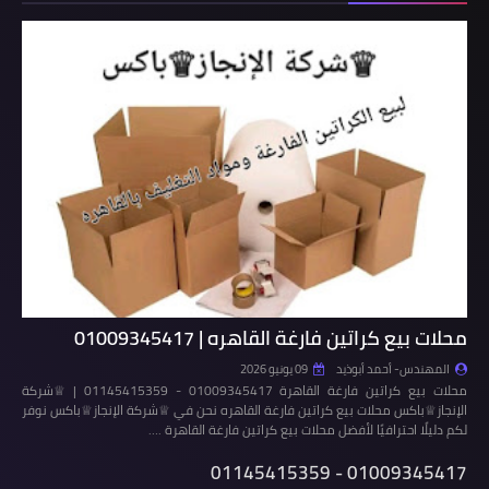
محلات بيع كراتين فارغة القاهره | 01009345417
المهندس- أحمد أبوذيد
09 يونيو 2026
محلات بيع كراتين فارغة القاهرة 01009345417 - 01145415359 | ♕شركة
الإنجاز♕باكس محلات بيع كراتين فارغة القاهره نحن في ♕شركة الإنجاز♕باكس نوفر
لكم دليلًا احترافيًا لأفضل محلات بيع كراتين فارغة القاهرة .…
01009345417 - 01145415359