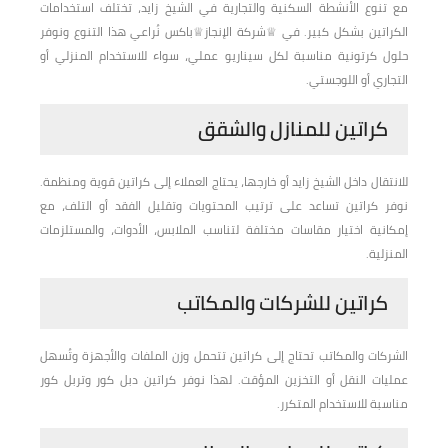
مع تنوع الأنشطة السكنية والتجارية في الشيخ زايد، تختلف استخدامات
الكراتين بشكل كبير. في ♕شركة الإنجاز♕باكس نُراعي هذا التنوع ونوفر
حلول كرتونية مناسبة لكل سيناريو عملي، سواء للاستخدام المنزلي أو
التجاري أو اللوجستي.
كراتين للمنازل والشقق
للانتقال داخل الشيخ زايد أو خارجها، يحتاج العملاء إلى كراتين قوية ومنظمة.
نوفر كراتين تساعد على ترتيب المحتويات وتقليل الفقد أو التلف، مع
إمكانية اختيار مقاسات مختلفة لتناسب الملابس، الأدوات، والمستلزمات
المنزلية.
كراتين للشركات والمكاتب
الشركات والمكاتب تحتاج إلى كراتين تتحمل وزن الملفات والأجهزة وتُسهل
عمليات النقل أو التخزين المؤقت. لهذا نوفر كراتين دبل كور وتربل كور
مناسبة للاستخدام المتكرر.