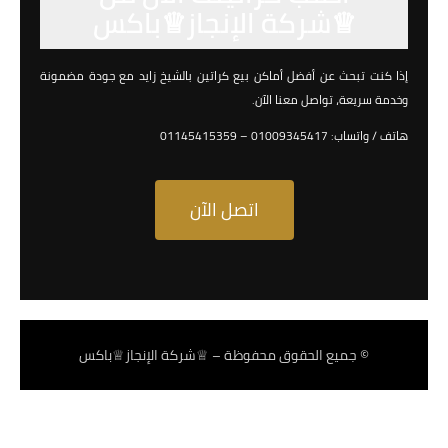
♕شركة الإنجاز♕باكس
إذا كنت تبحث عن أفضل أماكن بيع كراتين بالشيخ زايد مع جودة مضمونة
وخدمة سريعة، تواصل معنا الآن.
هاتف / واتساب: 01009345417 – 01145415359
اتصل الآن
© جميع الحقوق محفوظة – ♕شركة الإنجاز♕باكس