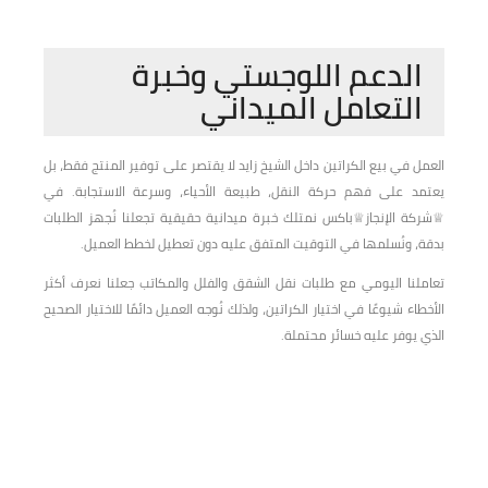
الدعم اللوجستي وخبرة
التعامل الميداني
العمل في بيع الكراتين داخل الشيخ زايد لا يقتصر على توفير المنتج فقط، بل
يعتمد على فهم حركة النقل، طبيعة الأحياء، وسرعة الاستجابة. في
♕شركة الإنجاز♕باكس نمتلك خبرة ميدانية حقيقية تجعلنا نُجهز الطلبات
بدقة، ونُسلمها في التوقيت المتفق عليه دون تعطيل لخطط العميل.
تعاملنا اليومي مع طلبات نقل الشقق والفلل والمكاتب جعلنا نعرف أكثر
الأخطاء شيوعًا في اختيار الكراتين، ولذلك نُوجه العميل دائمًا للاختيار الصحيح
الذي يوفر عليه خسائر محتملة.