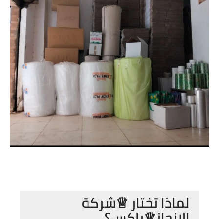
لماذا تختار ♕شركة
الإنجاز♕باكس؟