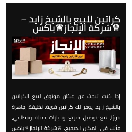
كراتين للبيع بالشيخ زايد –
♕شركة الإنجاز♕باكس
إذا كنت تبحث عن مكان موثوق لبيع الكراتين
بالشيخ زايد، يوفر لك كراتين قوية، نظيفة، جاهزة
فورًا، مع توصيل سريع وخيارات جملة وقطاعي،
فأنت في المكان الصحيح. ♕شركة الإنجاز♕باكس