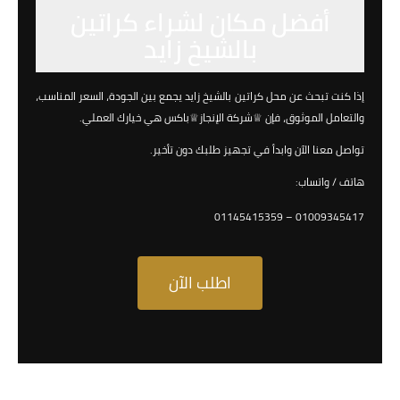
أفضل مكان لشراء كراتين
بالشيخ زايد
إذا كنت تبحث عن محل كراتين بالشيخ زايد يجمع بين الجودة، السعر المناسب،
والتعامل الموثوق، فإن ♕شركة الإنجاز♕باكس هي خيارك العملي.
تواصل معنا الآن وابدأ في تجهيز طلبك دون تأخير.
هاتف / واتساب:
01009345417 – 01145415359
اطلب الآن