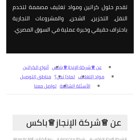
تقدم حلول كراتين ومواد تغليف مصممة لتخدم
النقل، التخزين، الشحن، والمشروعات التجارية
باحتراف حقيقي وخبرة عملية في السوق المصري.
عن ♕شركة الإنجاز♕باكس
أنواع الكراتين
مواد التغليف
لماذا نحن؟
مناطق التوصيل
الأسئلة الشائعة
تواصل معنا
عن ♕شركة الإنجاز♕باكس
♕شركة الإنجاز♕باكس هي شركة متخصصة في بيع الكراتين الفارغة ومواد