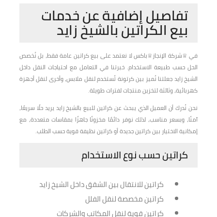
تفاصيل إضافية عن خدمات
بيع الكراتين بالشيخ زايد
في ♕شركة الإنجاز♕باكس لا نعتمد على بيع كراتين عامة فقط، بل نُخصص
الحل حسب طبيعة الاستخدام. خبرتنا في التعامل مع احتياجات النقل داخل
الشيخ زايد جعلتنا نُميز بين كرتونة تُستخدم لنقل ملابس، وأخرى لنقل أجهزة
كهربائية، وثالثة لتخزين منتجات لفترات طويلة.
نحن نُدرك أن العميل الذي يبحث عن كراتين للبيع بالشيخ زايد يريد حلًا سريعًا،
آمنًا، وبسعر مناسب، لذلك نوفر دائمًا مخزونًا جاهزًا بمقاسات متعددة، مع
إمكانية الاختيار بين كراتين جديدة أو كراتين نظيفة قوية حسب الطلب.
كراتين حسب نوع الاستخدام
كراتين للانتقال بين الشقق داخل الشيخ زايد
كراتين مخصصة لنقل الفلل
كراتين قوية لنقل المكاتب والشركات