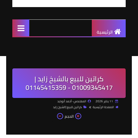
الرئيسية
كراتين للبيع بالشيخ زايد |
01009345417 - 01145415359
11 يناير 2026
المهندس- أحمد أبوذيد
الصفحة الرئيسية
كراتين للبيع |الشيخ زايد
الحجم