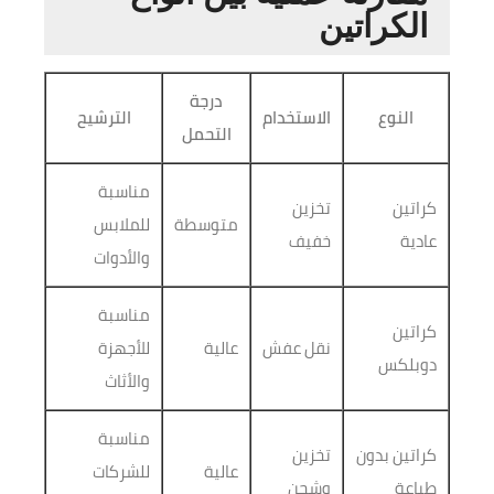
الكراتين
درجة
النوع
الاستخدام
الترشيح
التحمل
مناسبة
كراتين
تخزين
متوسطة
للملابس
عادية
خفيف
والأدوات
مناسبة
كراتين
نقل عفش
عالية
للأجهزة
دوبلكس
والأثاث
مناسبة
كراتين بدون
تخزين
عالية
للشركات
طباعة
وشحن