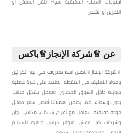
احتياجات العملاء الحقيقية سواء لنقل العفش أو
التخزين أو الشحن.
عن ♕شركة الإنجاز♕باكس
♕شركة الإنجاز♕باكس اسم معروف في بيع الكراتين
ومواد التغليف في المقطم. نعتمد على خبرة عملية
طويلة داخل السوق المصري، ونعمل بشكل مباشر
بدون وسطاء، مما يضمن لعملائنا أفضل سعر مقابل
جودة حقيقية. نتعامل مع أفراد، شركات، مكاتب، تجار،
وشركات نقل عفش، ونوفر كراتين جاهزة للتسليم
اليومي مع خدمة توصيل سريعة.