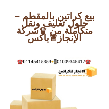
بيع كراتين بالمقطم –
حلول تغليف ونقل
متكاملة من ♕شركة
الإنجاز♕باكس