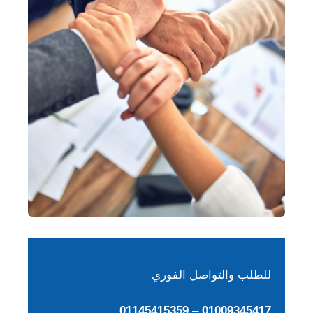
للطلب والتواصل الفوري
01145415359
–
01009345417