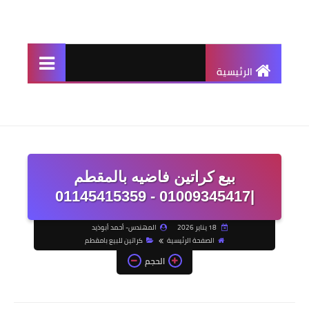
الرئيسية
بيع كراتين فاضيه بالمقطم
|01009345417 - 01145415359
18 يناير 2026
المهندس- أحمد أبوذيد
الصفحة الرئيسية
كراتين للبيع بامقطم
الحجم