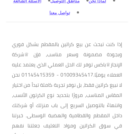
لماذا نحن
مناطق التوصيل
الأسئلة الشائعة
تواصل معنا
إذا كنت تبحث عن بيع كراتين بالمقطم بشكل فوري
وبجودة مضمونة وسعر مناسب، فإن ♕شركة
الإنجاز♕باكس توفر لك الحل العملي الذي يعتمد عليه
العملاء يوميًا.01009345417 - 01145415359 نحن
لا نبيع كراتين فقط، بل نوفر تجربة كاملة تبدأ من اختيار
المقاس المناسب، مرورًا بتحديد نوع الكرتون الأنسب،
وانتهاءً بالتوصيل السريع إلى باب منزلك أو شركتك
داخل المقطم والقطامية والهضبة الوسطى. خبرتنا
في سوق الكراتين ومواد التغليف جعلتنا نفهم