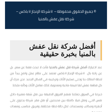
© جميع الحقوق محفوظة – ♕شركة الإنجاز♕باكس –
شركة نقل عفش بالمنيا
أفضل شركة نقل عفش
بالمنيا بخبرة حقيقية
عند اختيارك
أفضل شركة نقل عفش بالمنيا
فأنت لا تبحث فقط عن سعر، بل
عن راحة بال. ♕شركة الإنجاز♕باكس تعتمد على نظام عمل واضح يبدأ من
لحظة اتصالك بنا وحتى تسليم الأثاث وتركيبه في المكان الجديد. نحن ندرك أن
كل قطعة عفش لها قيمة مادية ومعنوية، لذلك نعامل الأثاث وكأنه ملكنا.
خبرتنا في السوق جعلتنا نفهم الفروق الدقيقة بين نقل شقة صغيرة داخل
نفس الحي، ونقل فيلا كاملة بين مدينتين، أو نقل مقر شركة يحتوي على
أجهزة ومكاتب ومستندات. لكل حالة خطة مختلفة، وفريق مناسب، ومعدات