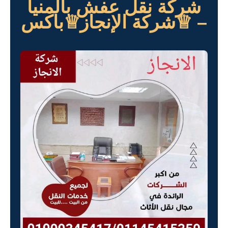
شركة نقل عفش بالمنيا
– ♕شركة الإنجاز♕باكس