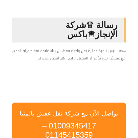
رسالة ♕شركة
الإنجاز♕باكس
هدفنا ليس تنفيذ عملية نقل واحدة فقط، بل بناء علاقة ثقة طويلة المدى
مع عملائنا. نحن نؤمن أن العميل الراضي هو أفضل إعلان لنا.
تواصل الآن مع شركة نقل عفش بالمنيا
01009345417 –
01145415359