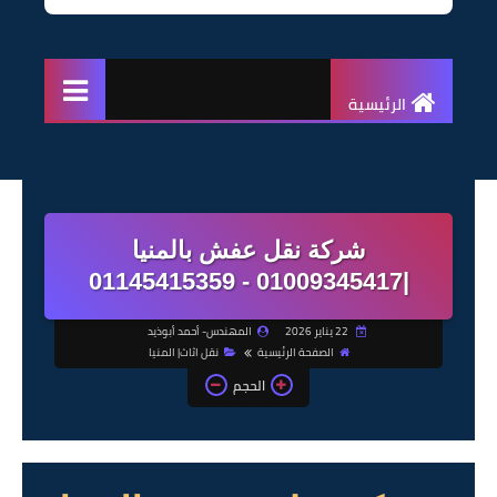
الرئيسية
شركة نقل عفش بالمنيا
|01009345417 - 01145415359
22 يناير 2026
المهندس- أحمد أبوذيد
الصفحة الرئيسية
نقل اثاث| المنيا
الحجم