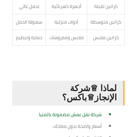
كراتين ثقيلة
أجهزة كهربائية
تحمل عالي
كراتين متوسطة
أدوات منزلية
سهولة الحمل
كراتين ملابس
ملابس ومفروشات
حماية وتنظيم
لماذا ♕شركة
الإنجاز♕باكس؟
شركة نقل عفش مضمونة بالمنيا
أسعار واضحة بدون مفاجآت