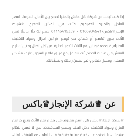
إذا كنت تبحث عن
شركة نقل عفش بالمنيا
تجمع بين الأمان، السرعة، السعر
العادل، والخبرة الحقيقية، فأنت في المكان الصحيح. ♕شركة
الإنجاز♕باكس01009345417 - 01145415359 تقدم لك حلًا كاملًا لنقل
الأثاث بدون تكسير أو خسائر، مع توفير كراتين العزال ومواد التغليف
الاحترافية، وخدمة ونش رفع الأثاث للأدوار العالية. من أول اتصال وحتى تسليم
العفش في مكانه الجديد، أنت تتعامل مع فريق فاهم السوق، عارف مشاكل
العملاء، ويعمل بنظام واضح يضمن راحتك واطمئنانك.
عن ♕شركة الإنجاز♕باكس
♕شركة الإنجاز♕باكس هي اسم معروف في مجال نقل الأثاث وبيع كراتين
العزال ومواد التغليف داخل المنيا وجميع المحافظات. نحن لا نعمل بنظام
عشوائي، بل نعتمد على خبرة عملية حقيقية في التعامل مع الشقق، الفلل،